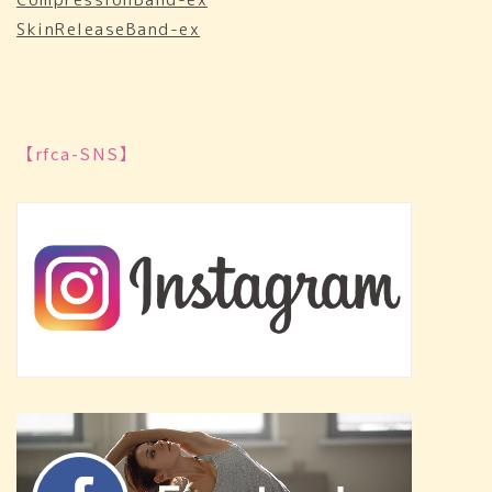
SkinReleaseBand-ex
【rfca-SNS】