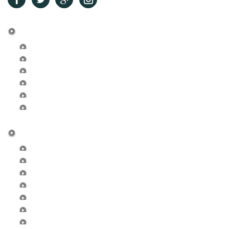
System
re・Frame Conditioning
認定システム
メンバー申請
登録情報変更フォーム
マイアカウント
お問合せ
Seminar
受講の順番
セミナ-日程一覧
オンライン決済
認定試験申込フォーム
セミナー開催申請
セミナー受講履歴の確認
エクササイズ動画