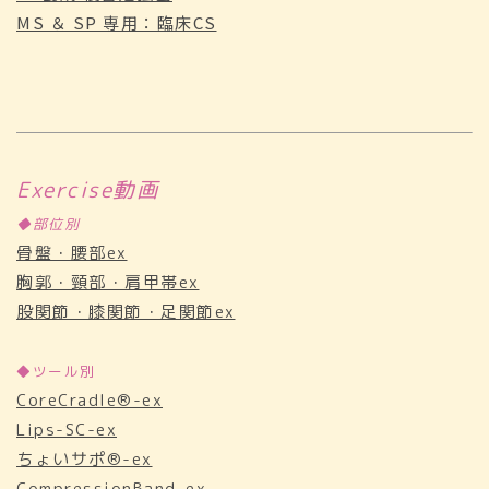
MS ＆ SP 専用：臨床CS
Exercise動画
◆部位別
骨盤・腰部ex
胸郭・頸部・肩甲帯ex
股関節・膝関節・足関節ex
◆ツール別
CoreCradle®-ex
Lips-SC-ex
ちょいサポ®-ex
CompressionBand-ex